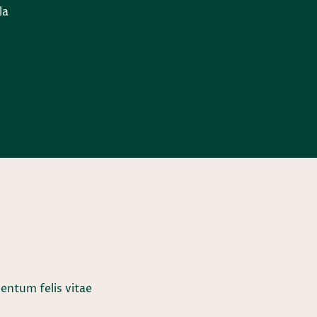
la
i
entum felis vitae